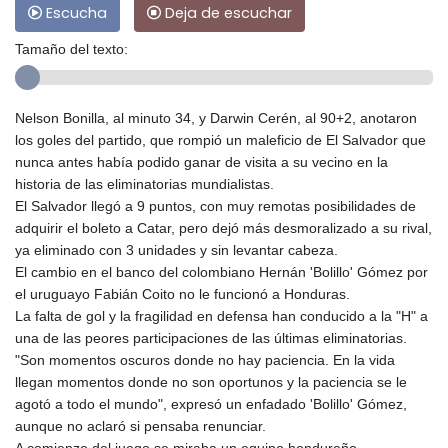
Escucha
Deja de escuchar
Tamaño del texto:
Nelson Bonilla, al minuto 34, y Darwin Cerén, al 90+2, anotaron
los goles del partido, que rompió un maleficio de El Salvador que
nunca antes había podido ganar de visita a su vecino en la
historia de las eliminatorias mundialistas.
El Salvador llegó a 9 puntos, con muy remotas posibilidades de
adquirir el boleto a Catar, pero dejó más desmoralizado a su rival,
ya eliminado con 3 unidades y sin levantar cabeza.
El cambio en el banco del colombiano Hernán 'Bolillo' Gómez por
el uruguayo Fabián Coito no le funcionó a Honduras.
La falta de gol y la fragilidad en defensa han conducido a la "H" a
una de las peores participaciones de las últimas eliminatorias.
"Son momentos oscuros donde no hay paciencia. En la vida
llegan momentos donde no son oportunos y la paciencia se le
agotó a todo el mundo", expresó un enfadado 'Bolillo' Gómez,
aunque no aclaró si pensaba renunciar.
A comienzo del juego se miraba un equipo hondureño