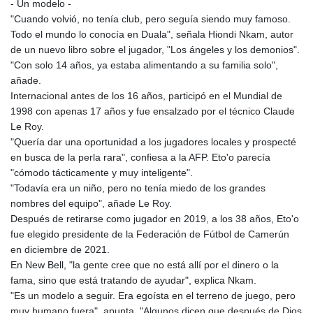
- Un modelo -
"Cuando volvió, no tenía club, pero seguía siendo muy famoso.
Todo el mundo lo conocía en Duala", señala Hiondi Nkam, autor
de un nuevo libro sobre el jugador, "Los ángeles y los demonios".
"Con solo 14 años, ya estaba alimentando a su familia solo",
añade.
Internacional antes de los 16 años, participó en el Mundial de
1998 con apenas 17 años y fue ensalzado por el técnico Claude
Le Roy.
"Quería dar una oportunidad a los jugadores locales y prospecté
en busca de la perla rara", confiesa a la AFP. Eto'o parecía
"cómodo tácticamente y muy inteligente".
"Todavía era un niño, pero no tenía miedo de los grandes
nombres del equipo", añade Le Roy.
Después de retirarse como jugador en 2019, a los 38 años, Eto'o
fue elegido presidente de la Federación de Fútbol de Camerún
en diciembre de 2021.
En New Bell, "la gente cree que no está allí por el dinero o la
fama, sino que está tratando de ayudar", explica Nkam.
"Es un modelo a seguir. Era egoísta en el terreno de juego, pero
muy humano fuera", apunta. "Algunos dicen que después de Dios