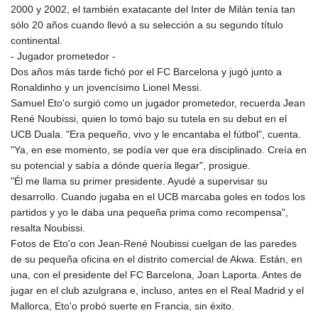
2000 y 2002, el también exatacante del Inter de Milán tenía tan
sólo 20 años cuando llevó a su selección a su segundo título
continental.
- Jugador prometedor -
Dos años más tarde fichó por el FC Barcelona y jugó junto a
Ronaldinho y un jovencísimo Lionel Messi.
Samuel Eto'o surgió como un jugador prometedor, recuerda Jean
René Noubissi, quien lo tomó bajo su tutela en su debut en el
UCB Duala. "Era pequeño, vivo y le encantaba el fútbol", cuenta.
"Ya, en ese momento, se podía ver que era disciplinado. Creía en
su potencial y sabía a dónde quería llegar", prosigue.
"Él me llama su primer presidente. Ayudé a supervisar su
desarrollo. Cuando jugaba en el UCB marcaba goles en todos los
partidos y yo le daba una pequeña prima como recompensa",
resalta Noubissi.
Fotos de Eto'o con Jean-René Noubissi cuelgan de las paredes
de su pequeña oficina en el distrito comercial de Akwa. Están, en
una, con el presidente del FC Barcelona, Joan Laporta. Antes de
jugar en el club azulgrana e, incluso, antes en el Real Madrid y el
Mallorca, Eto'o probó suerte en Francia, sin éxito.