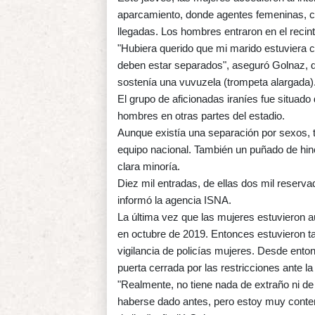
aparcamiento, donde agentes femeninas, con
llegadas. Los hombres entraron en el recinto
"Hubiera querido que mi marido estuviera 
deben estar separados", aseguró Golnaz, de
sostenía una vuvuzela (trompeta alargada)
El grupo de aficionadas iraníes fue situado
hombres en otras partes del estadio.
Aunque existía una separación por sexos,
equipo nacional. También un puñado de hin
clara minoría.
Diez mil entradas, de ellas dos mil reserva
informó la agencia ISNA.
La última vez que las mujeres estuvieron aut
en octubre de 2019. Entonces estuvieron 
vigilancia de policías mujeres. Desde enton
puerta cerrada por las restricciones ante l
"Realmente, no tiene nada de extraño ni de
haberse dado antes, pero estoy muy content