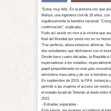
"Estoy muy feliz. Es la primera vez que asi
Mahya, una ingeniera civil de 26 años, con 
orgullosamente la bandera nacional. "Compr
confirmación", explicaba.
Pudo así asistir en vivo a la victoria que
final del Mundial por sexta vez en su histori
"Fue perfecto, ahora estamos afónicas. No
dos estudiantes que disfrutaron con el triun
Desde hace cuatro décadas, la República I
espectadoras a los estadios, especialmente 
papel preponderante en este país musulmán
atmósfera masculina y de ver a hombres p
En septiembre de 2019, la FIFA, instancia d
permitir a las mujeres el acceso sin restri
el estadio Azadi de Teherán al duelo entre 
2022.
- Entradas separadas -
Este jueves, las mujeres accedieron al inte