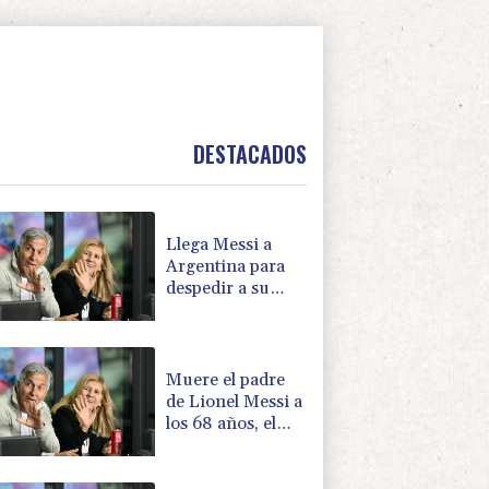
DESTACADOS
Llega Messi a
Argentina para
despedir a su
padre Jorge tras
su muerte
Muere el padre
de Lionel Messi a
los 68 años, el
hombre detrás
del ídolo mundial