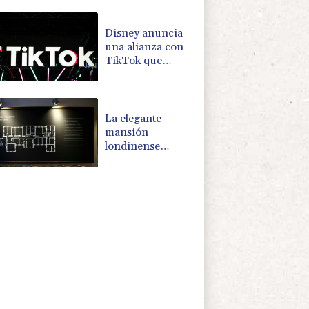
competir con
OpenAI y
Anthropic
Disney anuncia
una alianza con
TikTok que
autoriza el uso de
fragmentos de
sus producciones
La elegante
mansión
londinense
donde espías
escuchaban a
prisioneros nazis