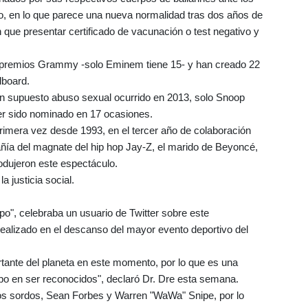
io, en lo que parece una nueva normalidad tras dos años de
 que presentar certificado de vacunación o test negativo y
4 premios Grammy -solo Eminem tiene 15- y han creado 22
lboard.
n supuesto abuso sexual ocurrido en 2013, solo Snoop
r sido nominado en 17 ocasiones.
rimera vez desde 1993, en el tercer año de colaboración
añía del magnate del hip hop Jay-Z, el marido de Beyoncé,
rodujeron este espectáculo.
a justicia social.
po", celebraba un usuario de Twitter sobre este
ealizado en el descanso del mayor evento deportivo del
tante del planeta en este momento, por lo que es una
po en ser reconocidos", declaró Dr. Dre esta semana.
os sordos, Sean Forbes y Warren "WaWa" Snipe, por lo