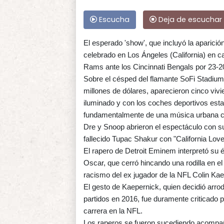
Escucha
Deja de escuchar
El esperado 'show', que incluyó la aparició
celebrado en Los Ángeles (California) en ca
Rams ante los Cincinnati Bengals por 23-2
Sobre el césped del flamante SoFi Stadiu
millones de dólares, aparecieron cinco vi
iluminado y con los coches deportivos esta
fundamentalmente de una música urbana con
Dre y Snoop abrieron el espectáculo con su
fallecido Tupac Shakur con "California Love
El rapero de Detroit Eminem interpretó su
Oscar, que cerró hincando una rodilla en el
racismo del ex jugador de la NFL Colin Kae
El gesto de Kaepernick, quien decidió arrod
partidos en 2016, fue duramente criticado 
carrera en la NFL.
Los raperos se fueron sucediendo acompaña