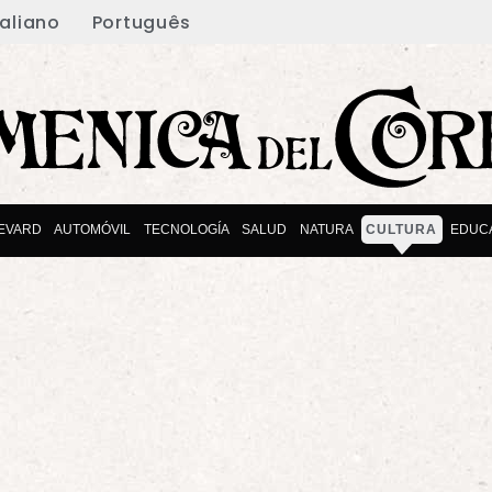
taliano
Português
EVARD
AUTOMÓVIL
TECNOLOGÍA
SALUD
NATURA
CULTURA
EDUC