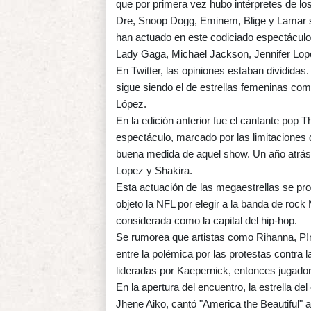
que por primera vez hubo intérpretes de lo
Dre, Snoop Dogg, Eminem, Blige y Lamar se
han actuado en este codiciado espectáculo
Lady Gaga, Michael Jackson, Jennifer Lop
En Twitter, las opiniones estaban dividida
sigue siendo el de estrellas femeninas co
López.
En la edición anterior fue el cantante pop 
espectáculo, marcado por las limitaciones
buena medida de aquel show. Un año atrás,
Lopez y Shakira.
Esta actuación de las megaestrellas se pro
objeto la NFL por elegir a la banda de rock
considerada como la capital del hip-hop.
Se rumorea que artistas como Rihanna, P!nk
entre la polémica por las protestas contra l
lideradas por Kaepernick, entonces jugado
En la apertura del encuentro, la estrella de
Jhene Aiko, cantó "America the Beautiful"