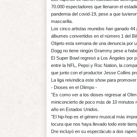
70.000 espectadores que llenaron el estad
pandemia del covid-19, pese a que tuvieron
mascarilla.
Los cinco artistas reunidos han ganado 4
álbumes convertidos en el número 1 del Bil
Objeto esta semana de una denuncia por u
Dogg no tiene ningún Grammy pese a habe
El Super Bowl regresó a Los Ángeles por p
entre la NFL, Pepsi y Roc Nation, la comp
que junto con el productor Jesse Collins p
La liga reivindica este show para promover l
- Dioses en el Olimpo -
"Es como ver a los dioses regresar al Olim
miniconcierto de poco más de 10 minutos r
año en Estados Unidos.
"El hip-hop es el género musical más impor
locura que nos haya llevado todo este tiem
Dre incluyó en su espectáculo a dos raper