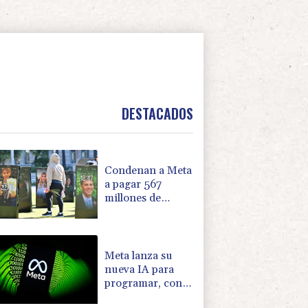
DESTACADOS
Condenan a Meta
a pagar 567
millones de
dólares al estado
de EEUU por el
caso de menores
en las redes
Meta lanza su
sociales
nueva IA para
programar, con
la que busca