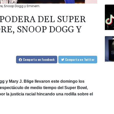
 Dre, Snoop Dogg y Eminem
APODERA DEL SUPER
RE, SNOOP DOGG Y
Comparta
en Facebook
Comparta
en Twitter
g y Mary J. Blige llevaron este domingo los
l espectáculo de medio tiempo del Super Bowl,
 la justicia racial hincando una rodilla sobre el