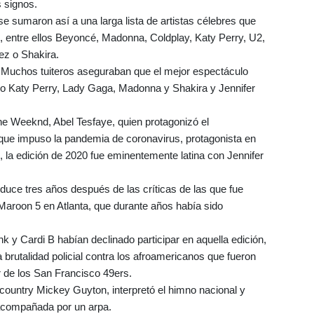
s signos.
 sumaron así a una larga lista de artistas célebres que
, entre ellos Beyoncé, Madonna, Coldplay, Katy Perry, U2,
ez o Shakira.
s. Muchos tuiteros aseguraban que el mejor espectáculo
mo Katy Perry, Lady Gaga, Madonna y Shakira y Jennifer
The Weeknd, Abel Tesfaye, quien protagonizó el
 que impuso la pandemia de coronavirus, protagonista en
 la edición de 2020 fue eminentemente latina con Jennifer
duce tres años después de las críticas de las que fue
 Maroon 5 en Atlanta, que durante años había sido
 y Cardi B habían declinado participar en aquella edición,
a brutalidad policial contra los afroamericanos que fueron
r de los San Francisco 49ers.
l country Mickey Guyton, interpretó el himno nacional y
 acompañada por un arpa.