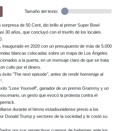
Tamaño del texto:
n sorpresa de 50 Cent, dio brillo al primer Super Bowl
si 30 años, que concluyó con el triunfo de los locales
0.
m, inaugurado en 2020 con un presupuesto de más de 5.000
viendas blancas colocadas sobre un mapa de Los Ángeles
cionados a la puerta, en un mensaje claro de que se trata
 culto por el dinero.
 éxito "The next episode", antes de rendir homenaje al
".
 éxito "Lose Yourself", ganador de un premio Grammy y un
 escenario, un gesto que evocó la protesta contra el
pernick.
illarse durante el himno estadounidense previo a los
por Donald Trump y sectores de la sociedad y le costó su
dos por sus respectivos cuerpos de bailarines ante los