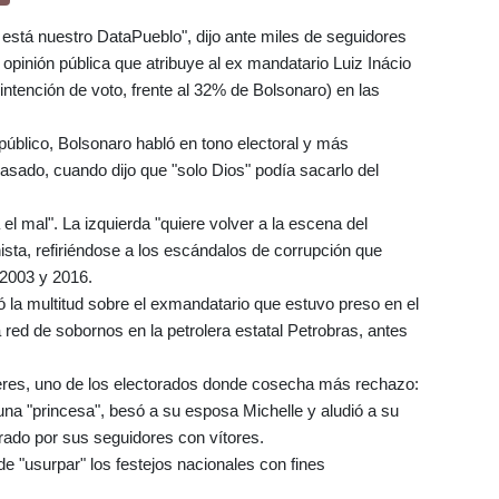
 está nuestro DataPueblo", dijo ante miles de seguidores
e opinión pública que atribuye al ex mandatario Luiz Inácio
ntención de voto, frente al 32% de Bolsonaro) en las
público, Bolsonaro habló en tono electoral y más
sado, cuando dijo que "solo Dios" podía sacarlo del
 el mal". La izquierda "quiere volver a la escena del
ista, refiriéndose a los escándalos de corrupción que
 2003 y 2016.
amó la multitud sobre el exmandatario que estuvo preso en el
red de sobornos en la petrolera estatal Petrobras, antes
eres, uno de los electorados donde cosecha más rechazo:
na "princesa", besó a su esposa Michelle y aludió a su
brado por sus seguidores con vítores.
de "usurpar" los festejos nacionales con fines