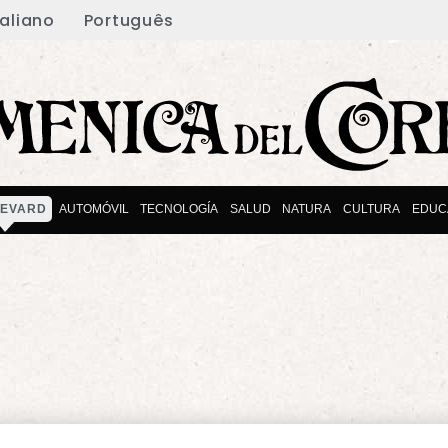
taliano
Português
EVARD
AUTOMÓVIL
TECNOLOGÍA
SALUD
NATURA
CULTURA
EDUC