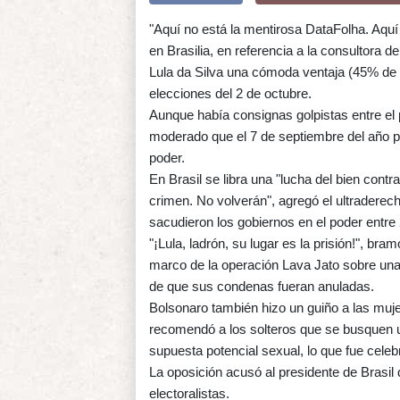
"Aquí no está la mentirosa DataFolha. Aquí
en Brasilia, en referencia a la consultora d
Lula da Silva una cómoda ventaja (45% de i
elecciones del 2 de octubre.
Aunque había consignas golpistas entre el 
moderado que el 7 de septiembre del año pa
poder.
En Brasil se libra una "lucha del bien contra
crimen. No volverán", agregó el ultraderech
sacudieron los gobiernos en el poder entre
"¡Lula, ladrón, su lugar es la prisión!", br
marco de la operación Lava Jato sobre una 
de que sus condenas fueran anuladas.
Bolsonaro también hizo un guiño a las muj
recomendó a los solteros que se busquen u
supuesta potencial sexual, lo que fue cele
La oposición acusó al presidente de Brasil 
electoralistas.