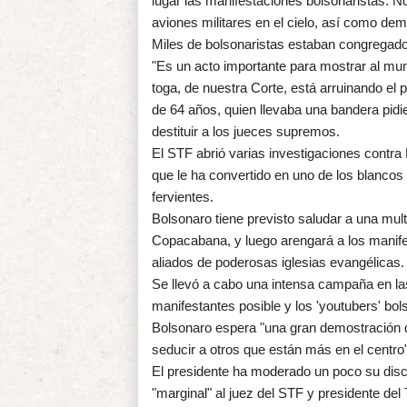
lugar las manifestaciones bolsonaristas. N
aviones militares en el cielo, así como de
Miles de bolsonaristas estaban congregados 
"Es un acto importante para mostrar al mu
toga, de nuestra Corte, está arruinando el 
de 64 años, quien llevaba una bandera pid
destituir a los jueces supremos.
El STF abrió varias investigaciones contra 
que le ha convertido en uno de los blancos
fervientes.
Bolsonaro tiene previsto saludar a una mul
Copacabana, y luego arengará a los manife
aliados de poderosas iglesias evangélicas.
Se llevó a cabo una intensa campaña en la
manifestantes posible y los 'youtubers' bo
Bolsonaro espera "una gran demostración d
seducir a otros que están más en el centro",
El presidente ha moderado un poco su dis
"marginal" al juez del STF y presidente del