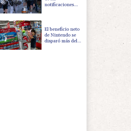
notificaciones
por
radicalización en
Reino Unido
El beneficio neto
de Nintendo se
disparó más del
50% en el primer
trimestre