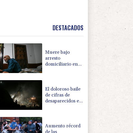
DESTACADOS
Muere bajo
arresto
domiciliario en
Venezuela un
preso político de
origen uruguayo
El doloroso baile
de cifras de
desaparecidos en
los sismos en
Venezuela
Aumento récord
de las