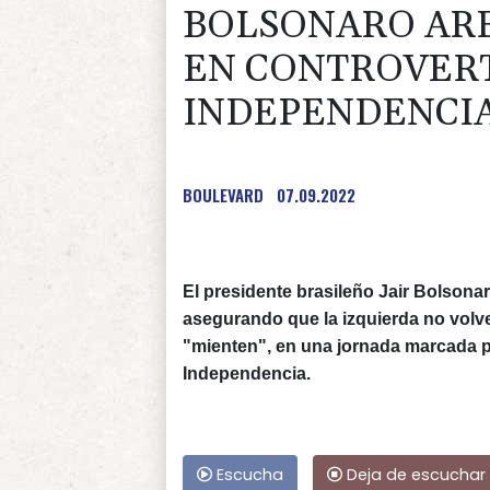
BOLSONARO ARE
EN CONTROVERT
INDEPENDENCIA
BOULEVARD
07.09.2022
El presidente brasileño Jair Bolsona
asegurando que la izquierda no volve
"mienten", en una jornada marcada po
Independencia.
Escucha
Deja de escuchar