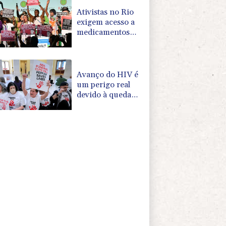
Ativistas no Rio
exigem acesso a
medicamentos
genéricos contra
o HIV
Avanço do HIV é
um perigo real
devido à queda
do financiamento
a seu combate