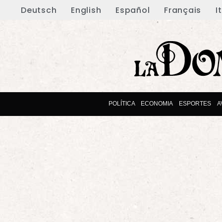
Deutsch
English
Español
Français
I
POLÍTICA
ECONOMIA
ESPORTES
A