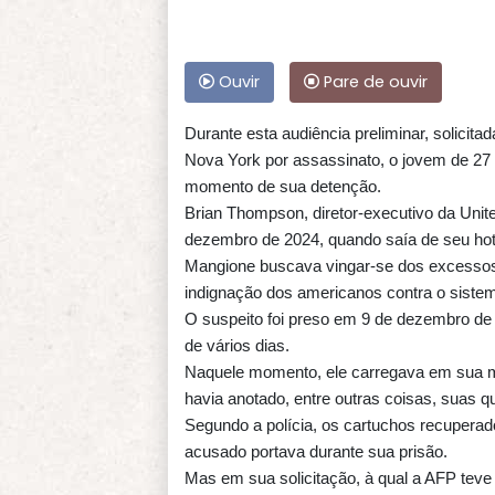
Ouvir
Pare de ouvir
Durante esta audiência preliminar, solicit
Nova York por assassinato, o jovem de 27 
momento de sua detenção.
Brian Thompson, diretor-executivo da Uni
dezembro de 2024, quando saía de seu hot
Mangione buscava vingar-se dos excessos d
indignação dos americanos contra o siste
O suspeito foi preso em 9 de dezembro d
de vários dias.
Naquele momento, ele carregava em sua mo
havia anotado, entre outras coisas, suas 
Segundo a polícia, os cartuchos recupera
acusado portava durante sua prisão.
Mas em sua solicitação, à qual a AFP te