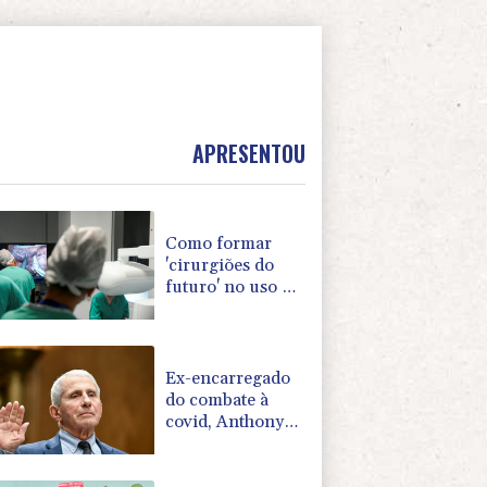
APRESENTOU
Como formar
'cirurgiões do
futuro' no uso de
robôs
Ex-encarregado
do combate à
covid, Anthony
Fauci se nega a
depor no Senado
dos EUA