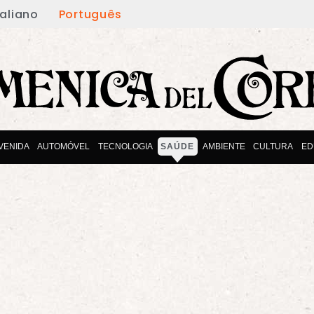
taliano
Português
VENIDA
AUTOMÓVEL
TECNOLOGIA
SAÚDE
AMBIENTE
CULTURA
ED